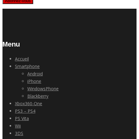
Abonnez-vous
Menu
Accueil
Smartphone
Android
iPhone
WindowsPhone
Blackberry
Xbox360-One
PS3 – PS4
PS Vita
Wii
3DS