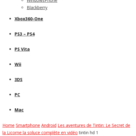
WindowsPhone
Blackberry
Xbox360-One
PS3 – PS4
PS Vita
Wii
3DS
PC
Mac
Home
Smartphone
Android
Les aventures de Tintin: Le Secret de
la Licorne la soluce complète en vidéo
tintin hd 1