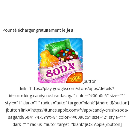
Pour télécharger gratuitement le
jeu
:
[button
link=”https://play.google.com/store/apps/details?
id=com.king.candycrushsodasaga” color=”#00a0c6″ size=”2″
style=”1″ dark=”1″ radius=”auto” target=”blank”]Android[/button]
[button link=”https://itunes.apple.com/fr/app/candy-crush-soda-
saga/id850417475?mt=8″ color=”#00a0c6″ size=”2″ style=”1″
dark=”1″ radius=”auto” target=”blank”]iOS Apple[/button]