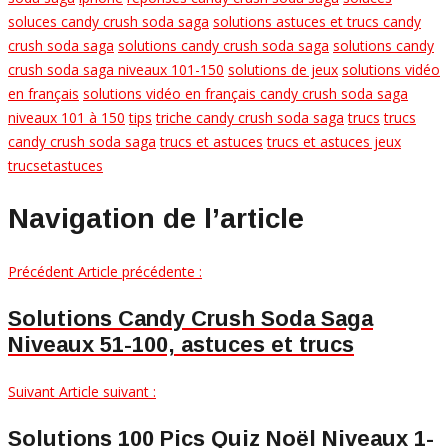
soluces candy crush soda saga
solutions astuces et trucs candy
crush soda saga
solutions candy crush soda saga
solutions candy
crush soda saga niveaux 101-150
solutions de jeux
solutions vidéo
en français
solutions vidéo en français candy crush soda saga
niveaux 101 à 150
tips
triche candy crush soda saga
trucs
trucs
candy crush soda saga
trucs et astuces
trucs et astuces jeux
trucsetastuces
Navigation de l’article
Précédent
Article précédente :
Solutions Candy Crush Soda Saga
Niveaux 51-100, astuces et trucs
Suivant
Article suivant :
Solutions 100 Pics Quiz Noël Niveaux 1-