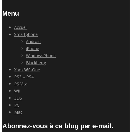
Menu
Accueil
Smartphone
Android
iPhone
WindowsPhone
Blackberry
Xbox360-One
PS3 – PS4
PS Vita
Wii
3DS
PC
Mac
Abonnez-vous à ce blog par e-mail.