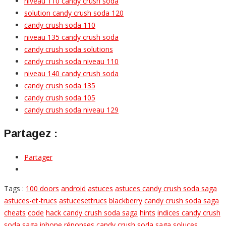
niveau 110 candy crush soda
solution candy crush soda 120
candy crush soda 110
niveau 135 candy crush soda
candy crush soda solutions
candy crush soda niveau 110
niveau 140 candy crush soda
candy crush soda 135
candy crush soda 105
candy crush soda niveau 129
Partagez :
Partager
Tags :
100 doors
android
astuces
astuces candy crush soda saga
astuces-et-trucs
astucesettrucs
blackberry
candy crush soda saga
cheats
code
hack candy crush soda saga
hints
indices candy crush
soda saga
iphone
réponses candy crush soda saga
soluces