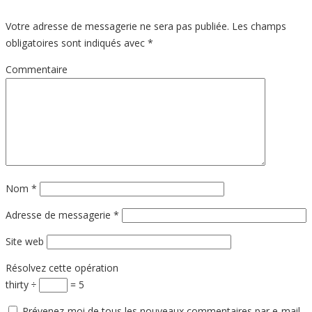
Votre adresse de messagerie ne sera pas publiée.
Les champs
obligatoires sont indiqués avec
*
Commentaire
Nom
*
Adresse de messagerie
*
Site web
Résolvez cette opération
thirty ÷
= 5
Prévenez-moi de tous les nouveaux commentaires par e-mail.