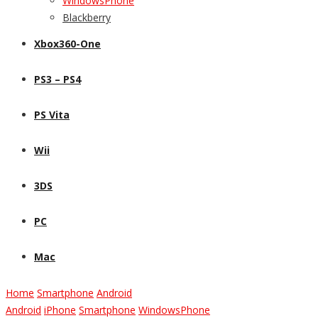
WindowsPhone
Blackberry
Xbox360-One
PS3 – PS4
PS Vita
Wii
3DS
PC
Mac
Home
Smartphone
Android
Android
iPhone
Smartphone
WindowsPhone