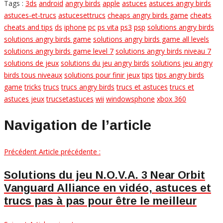
Tags :
3ds
android
angry birds
apple
astuces
astuces angry birds
astuces-et-trucs
astucesettrucs
cheaps angry birds game
cheats
cheats and tips
ds
iphone
pc
ps vita
ps3
psp
solutions angry birds
solutions angry birds game
solutions angry birds game all levels
solutions angry birds game level 7
solutions angry birds niveau 7
solutions de jeux
solutions du jeu angry birds
solutions jeu angry
birds tous niveaux
solutions pour finir jeux
tips
tips angry birds
game
tricks
trucs
trucs angry birds
trucs et astuces
trucs et
astuces jeux
trucsetastuces
wii
windowsphone
xbox 360
Navigation de l’article
Précédent
Article précédente :
Solutions du jeu N.O.V.A. 3 Near Orbit
Vanguard Alliance en vidéo, astuces et
trucs pas à pas pour être le meilleur