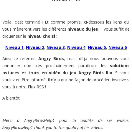
Voila, c’est terminé ! Et comme promis, ci-dessous les liens qui
vous mèneront vers les différents
niveaux du jeu
, il vous suffit de
cliquer sur le
niveau choisi
:
Niveau 1
,
Niveau 2
,
Niveau 3
,
Niveau 4
,
Niveau 5
,
Niveau 6
Ainsi ce referme
Angry Birds
,
mais déjà nous pouvons vous
annoncer que très prochainement paraitront les
solutions
astuces et trucs en vidéo du jeu Angry Birds Rio
. Si vous
soulez en être informé, il n’y a qu’une façon de procéder, inscrivez-
vous à notre Flux RSS !
A bientôt.
Merci à AngryBirdsHelp1 pour la qualité de ses vidéos.
AngryBirdsHelp1
thank you to the quality of his videos.