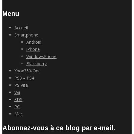
Menu
Accueil
Smartphone
Android
iPhone
WindowsPhone
Blackberry
Xbox360-One
PS3 – PS4
PS Vita
Wii
3DS
PC
Mac
Abonnez-vous à ce blog par e-mail.