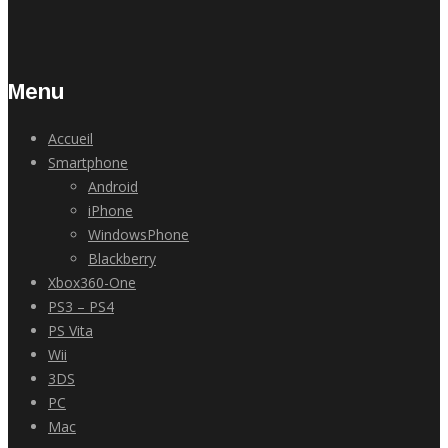
Menu
Accueil
Smartphone
Android
iPhone
WindowsPhone
Blackberry
Xbox360-One
PS3 – PS4
PS Vita
Wii
3DS
PC
Mac