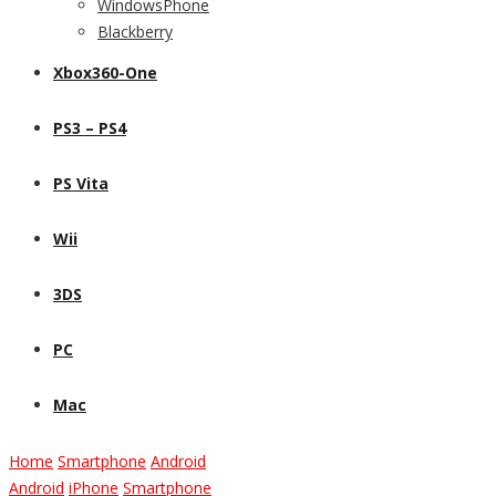
WindowsPhone
Blackberry
Xbox360-One
PS3 – PS4
PS Vita
Wii
3DS
PC
Mac
Home
Smartphone
Android
Android
iPhone
Smartphone