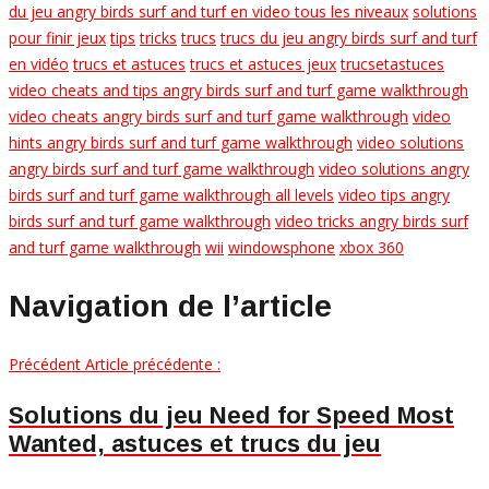
du jeu angry birds surf and turf en video tous les niveaux
solutions
pour finir jeux
tips
tricks
trucs
trucs du jeu angry birds surf and turf
en vidéo
trucs et astuces
trucs et astuces jeux
trucsetastuces
video cheats and tips angry birds surf and turf game walkthrough
video cheats angry birds surf and turf game walkthrough
video
hints angry birds surf and turf game walkthrough
video solutions
angry birds surf and turf game walkthrough
video solutions angry
birds surf and turf game walkthrough all levels
video tips angry
birds surf and turf game walkthrough
video tricks angry birds surf
and turf game walkthrough
wii
windowsphone
xbox 360
Navigation de l’article
Précédent
Article précédente :
Solutions du jeu Need for Speed Most
Wanted, astuces et trucs du jeu