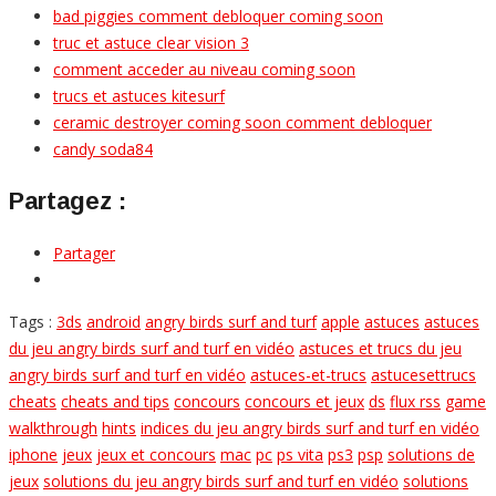
bad piggies comment debloquer coming soon
truc et astuce clear vision 3
comment acceder au niveau coming soon
trucs et astuces kitesurf
ceramic destroyer coming soon comment debloquer
candy soda84
Partagez :
Partager
Tags :
3ds
android
angry birds surf and turf
apple
astuces
astuces
du jeu angry birds surf and turf en vidéo
astuces et trucs du jeu
angry birds surf and turf en vidéo
astuces-et-trucs
astucesettrucs
cheats
cheats and tips
concours
concours et jeux
ds
flux rss
game
walkthrough
hints
indices du jeu angry birds surf and turf en vidéo
iphone
jeux
jeux et concours
mac
pc
ps vita
ps3
psp
solutions de
jeux
solutions du jeu angry birds surf and turf en vidéo
solutions