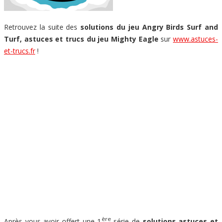
Retrouvez la suite des
solutions du jeu Angry Birds Surf and
Turf, astuces et trucs du jeu Mighty Eagle
sur
www.astuces-
et-trucs.fr
!
ère
Après vous avoir offert une 1
série de
solutions astuces et