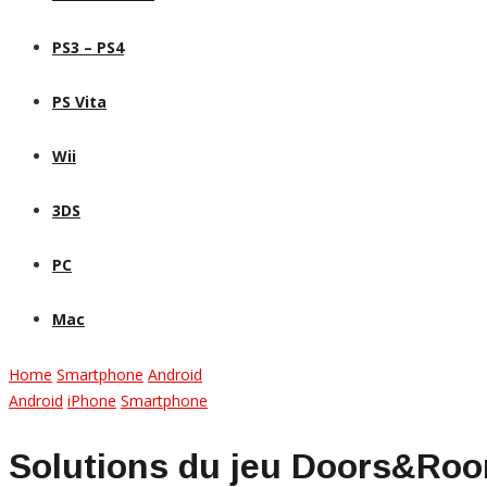
PS3 – PS4
PS Vita
Wii
3DS
PC
Mac
Home
Smartphone
Android
Android
iPhone
Smartphone
Solutions du jeu Doors&Room