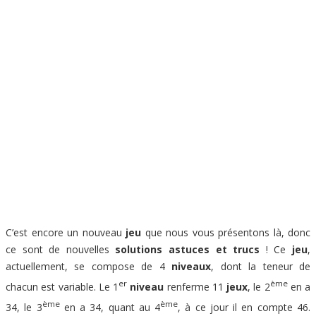
C’est encore un nouveau
jeu
que nous vous présentons là, donc
ce sont de nouvelles
solutions astuces et trucs
! Ce
jeu
,
actuellement, se compose de 4
niveaux
, dont la teneur de
er
ème
chacun est variable. Le 1
niveau
renferme 11
jeux
, le 2
en a
ème
ème
34, le 3
en a 34, quant au 4
, à ce jour il en compte 46.