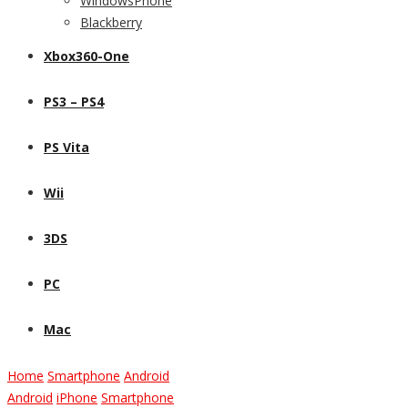
WindowsPhone
Blackberry
Xbox360-One
PS3 – PS4
PS Vita
Wii
3DS
PC
Mac
Home
Smartphone
Android
Android
iPhone
Smartphone