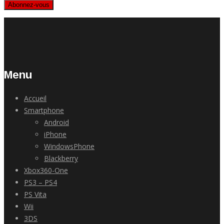
Abonnez-vous
Menu
Accueil
Smartphone
Android
iPhone
WindowsPhone
Blackberry
Xbox360-One
PS3 – PS4
PS Vita
Wii
3DS