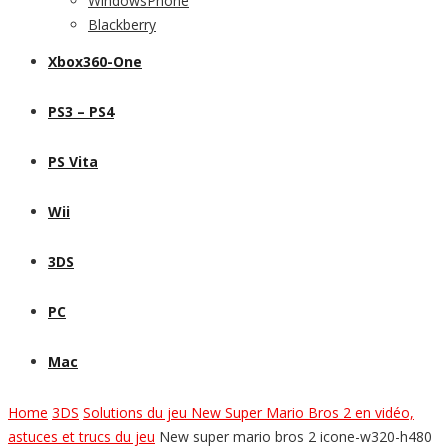
WindowsPhone
Blackberry
Xbox360-One
PS3 – PS4
PS Vita
Wii
3DS
PC
Mac
Home
3DS
Solutions du jeu New Super Mario Bros 2 en vidéo,
astuces et trucs du jeu
New super mario bros 2 icone-w320-h480