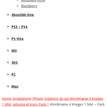
WindowsPhone
Blackberry
Xbox360-One
PS3 – PS4
PS Vita
Wii
3DS
PC
Mac
Home
Smartphone
iPhone
Solutions du jeu Wordmania 4 Images
1 Mot, astuces et trucs Pack 1
Wordmania 4 Images 1 Mot – Pack