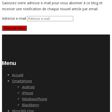
Saisissez votre adresse e-mail pour vous abonner à ce blog et
recevoir une notification de chaque nouvel article par email.
Adresse e-mail
Abonnez-vous
Menu
Accueil
Smartphone
Android
iPhone
WindowsPhone
Blackberry
Xbox360-One