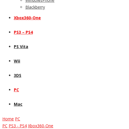
WindowsPhone
Blackberry
Xbox360-One
PS3 – PS4
PS Vita
Wii
3DS
PC
Mac
Home
PC
PC
PS3 - PS4
Xbox360-One