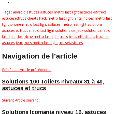
Tags :
android
astuces
astuces metro last light
astuces-et-trucs
astucesettrucs
cheats
hack metro last light
hints
indices metro last
light
iphone
metro last light
soluces metro last light
solutions
astuces et trucs metro last light
solutions de jeux
solutions metro
last light
tips
triche metro last light
trucs
trucs et astuces
trucs et
astuces jeux
trucs metro last light
trucsetastuces
Navigation de l’article
Précédent
Article précédente :
Solutions 100 Toilets niveaux 31 à 40,
astuces et trucs
Suivant
Article suivant :
Solutions Icomania niveau 16, astuces