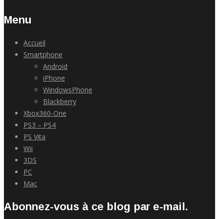
Menu
Accueil
Smartphone
Android
iPhone
WindowsPhone
Blackberry
Xbox360-One
PS3 – PS4
PS Vita
Wii
3DS
PC
Mac
Abonnez-vous à ce blog par e-mail.