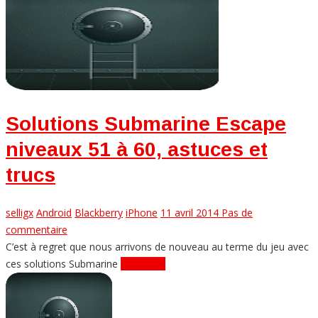
Solutions Submarine Escape
niveaux 51 à 60, astuces et
trucs
selligx
Android
Blackberry
iPhone
11 avril 2014
Pas de
commentaire
C’est à regret que nous arrivons de nouveau au terme du jeu avec
ces solutions Submarine
Lire plus...