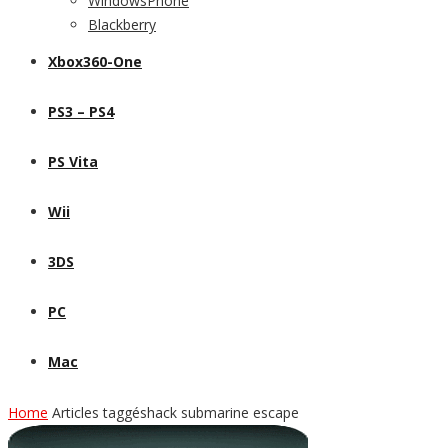
WindowsPhone
Blackberry
Xbox360-One
PS3 – PS4
PS Vita
Wii
3DS
PC
Mac
Home
Articles taggéshack submarine escape