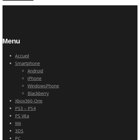
Menu
Accueil
Smartphone
Android
iPhone
WindowsPhone
Blackberry
Xbox360-One
PS3 – PS4
PS Vita
Wii
3DS
PC