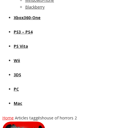
WindowsPhone
Blackberry
Xbox360-One
PS3 – PS4
PS Vita
Wii
3DS
PC
Mac
Home
Articles taggéshouse of horrors 2