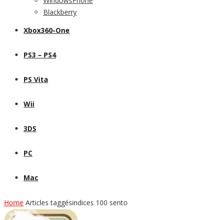
WindowsPhone
Blackberry
Xbox360-One
PS3 – PS4
PS Vita
Wii
3DS
PC
Mac
Home
Articles taggésindices 100 sento