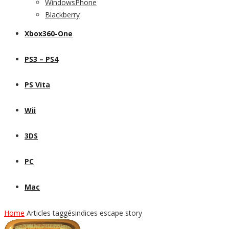
WindowsPhone
Blackberry
Xbox360-One
PS3 – PS4
PS Vita
Wii
3DS
PC
Mac
Home
Articles taggésindices escape story