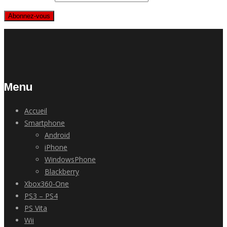
Abonnez-vous
Menu
Accueil
Smartphone
Android
iPhone
WindowsPhone
Blackberry
Xbox360-One
PS3 – PS4
PS Vita
Wii