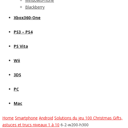
WindowsPhone
Blackberry
Xbox360-One
PS3 – PS4
PS Vita
Wii
3DS
PC
Mac
Home
Smartphone
Android
Solutions du jeu 100 Christmas Gifts,
astuces et trucs niveaux 1 à 10
6-2-w200-h300