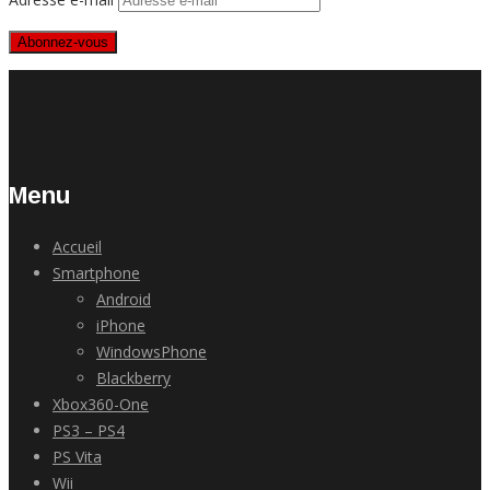
Abonnez-vous
Menu
Accueil
Smartphone
Android
iPhone
WindowsPhone
Blackberry
Xbox360-One
PS3 – PS4
PS Vita
Wii