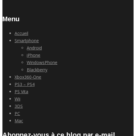
Menu
Accueil
Smartphone
Android
iPhone
WindowsPhone
Blackberry
Xbox360-One
PS3 – PS4
PS Vita
Wii
3DS
PC
Mac
Abonnez-vous à ce blog par e-mail.