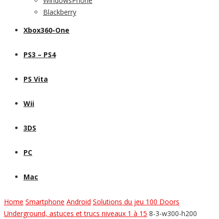
WindowsPhone
Blackberry
Xbox360-One
PS3 – PS4
PS Vita
Wii
3DS
PC
Mac
Home
Smartphone
Android
Solutions du jeu 100 Doors
Underground, astuces et trucs niveaux 1 à 15
8-3-w300-h200